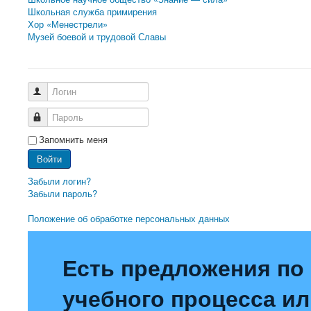
Школьная служба примирения
Хор «Менестрели»
Музей боевой и трудовой Славы
Логин
Пароль
Запомнить меня
Войти
Забыли логин?
Забыли пароль?
Положение об обработке персональных данных
Есть предложения по
учебного процесса или