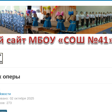
к оперы
и
овости
вано: 02 октября 2025
ов: 273
арта