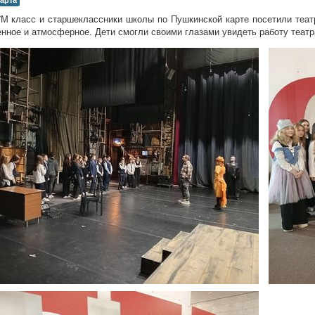
7М класс и старшеклассники школы по Пушкинской карте посетили теат
нное и атмосферное. Дети смогли своими глазами увидеть работу театр