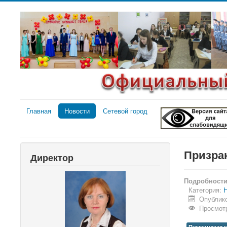
Главная
Новости
Сетевой город
Призра
Директор
Подробност
Категория:
Н
Опублико
Просмотр
Пушкинская к