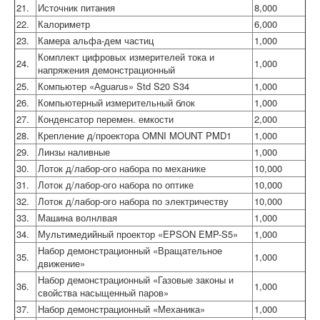
21.
Источник питания
8,000
22.
Калориметр
6,000
23.
Камера альфа-дем частиц
1,000
Комплект цифровых измерителей тока и
24.
1,000
напряжения демонстрационный
25.
Компьютер «Аguarus» Std S20 S34
1,000
26.
Компьютерный измерительный блок
1,000
27.
Конденсатор перемен. емкости
2,000
28.
Крепление д/проектора OMNI MOUNT PMD1
1,000
29.
Линзы наливные
1,000
30.
Лоток д/лабор-ого набора по механике
10,000
31.
Лоток д/лабор-ого набора по оптике
10,000
32.
Лоток д/лабор-ого набора по электричеству
10,000
33.
Машина волнлвая
1,000
34.
Мультимедийный проектор «EPSON EMP-S5»
1,000
Набор демонстрационный «Вращательное
35.
1,000
движение»
Набор демонстрационный «Газовые законы и
36.
1,000
свойства насыщенный паров»
37.
Набор демонстрационный «Механика»
1,000