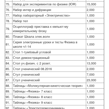
75.
Набор для экспериментов по физике (ЮФ)
15,000
76.
Набор интер и дифракции
2,000
77.
Набор лабораторный «Электричество»
1,000
78.
Набор тел
1,000
Осциллограф приставка к кмпьют-му
79.
1,000
измерительному блоку
80.
Плакат Шкала элек.волн
1,000
Серия электронные уроки и тесты Физика в
81.
1,000
школе ч1-14
82.
Стол 1-тумбовый угловой
1,000
83.
Стол демонстрационный
1,000
84.
Стол уч.физич. с 2 розет.
13,000
85.
Стол ученический 08.2016
2,000
86.
Стул ученический
7,000
87.
Стул ученический
23,000
88.
Таблицы «Молекулярная-кинетсческая теория»
1,000
89.
Таблицы «Физика» 7 класс
1,000
90.
Таблицы «Физика» 8 класс
1,000
91.
Таблицы «Физика» 9 класс
1,000
92.
Таблицы «Электротермодинамика»
1,000