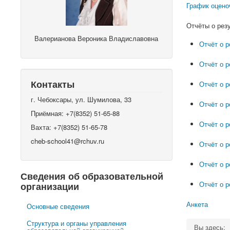
График оцено
Отчёты о рез
Валерианова Вероника Владиславовна
Отчёт о р
Отчёт о р
Контакты
Отчёт о р
г. Чебоксары, ул. Шумилова, 33
Отчёт о р
Приёмная: +7(8352) 51-65-88
Отчёт о р
Вахта: +7(8352) 51-65-78
cheb-school41@rchuv.ru
Отчёт о р
Отчёт о р
Сведения об образовательной
Отчёт о 
организации
Анкета
Основные сведения
Структура и органы управления
Вы здесь: