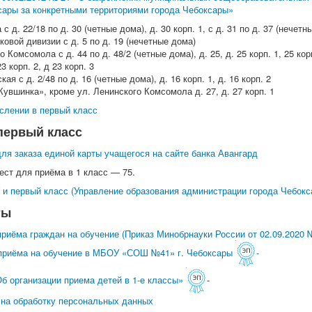
сары за конкретными территориями города Чебоксары»
с д. 22/18 по д. 30 (четные дома), д. 30 корп. 1, с д. 31 по д. 37 (нечетн
ковой дивизии с д. 5 по д. 19 (нечетные дома)
 Комсомола с д. 44 по д. 48/2 (четные дома), д. 25, д. 25 корп. 1, 25 корп
23 корп. 2, д 23 корп. 3
ая с д. 2/48 по д. 16 (четные дома), д. 16 корп. 1, д. 16 корп. 2
увшинка», кроме ул. Ленинского Комсомола д. 27, д. 27 корп. 1
ислении в первый класс
первый класс
для заказа единой карты учащегося на сайте банка Авангард
ест для приёма в 1 класс — 75.
 и первый класс (Управление образования администрации города Чебокс
ты
риёма граждан на обучение (Приказ Минобрнауки России от 02.09.2020 
приёма на обучение в МБОУ «СОШ №41» г. Чебоксары
-
б организации приема детей в 1-е классы»
-
 на обработку персональных данных