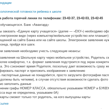
ендации
хологической готовности ребенка к школе
 работа горячей линии по телефонам: 23-42-37, 23-42-53, 23-42-45
 обучающегося. Банк «Авангард»
бы заказать «Единую карту учащегося» (далее — «ЕКУ») необходимо оф
электронном виде (через компьютер/мобильное устройство или планшет)
ещенной на сайте Банка или на сайте школы. Электронное заявление ну
конца, пройдя все шаги.
ии заявления необходимо учесть следующие нюансы:
 заявления на Школьную карту через мобильное устройство, Родитель с
олее комфортно, т.к. формат заявления подстроится под экран конкретн
а. Это сэкономит время Родителя, поскольку дает возможность сразу ж
фировать паспорт и приложить изображение к заявлению
 паспортные данные не понадобится, просто загрузите фотографии пасп
должны быть четкими), в случае отсутствия возможности сделать фото
мо заполнить данные
лнении графы НОМЕР КЛАССА, обязательно указываем НОМЕР и БУКВУ 
сса еще не определена, указываем 0А)
карты сможет только тот родитель, на кого выпущены карты
ссылке