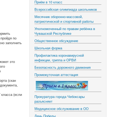
Приём в 10 класс
Всероссийская олимпиада школьников
Месячник оборонно-массовой,
патриотической и спортивной работы
Уполномоченный по правам ребёнка в
ормить
Чувашской Республике
 пройдя по
Общественное обсуждение
жно заполнить
Школьная форма
Профилактика коронавирусной
инфекции, гриппа и ОРВИ
может это
ого
Безопасность дорожного движения
е
Промежуточная аттестация
орта (скан
 документа,
класса (если
Прокуратура города Чебоксары
разъясняет
Медицинское обслуживание в ОО
День Победы