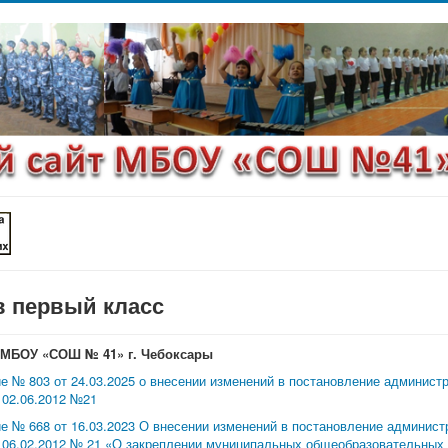
в первый класс
МБОУ «СОШ № 41» г. Чебоксары
е № 803 от 24.03.2025 о внесении изменений в постановление админист
 02.06.2012 №21
е № 668 от 16.03.2023 О внесении изменений в постановление админист
 06.02.2012 № 21 «О закреплении муниципальных общеобразовательных 