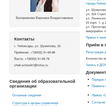
города Чебок
ул. Шумилова 
ул. 324 Стрел
Валерианова Вероника Владиславовна
ул. Ленинского
23 корп. 1, д 
ул. Пролетарск
микрорайон «К
Приказ о зач
Контакты
Приём в 
г. Чебоксары, ул. Шумилова, 33
Регистрация 
Приёмная: +7(8352) 51-65-88
Количество м
Вахта: +7(8352) 51-65-78
Запись в ДОУ
cheb-school41@rchuv.ru
Докумен
Порядок п
Сведения об образовательной
организации
Правила 
Приказ «О
Основные сведения
Согласие
Структура и органы управления