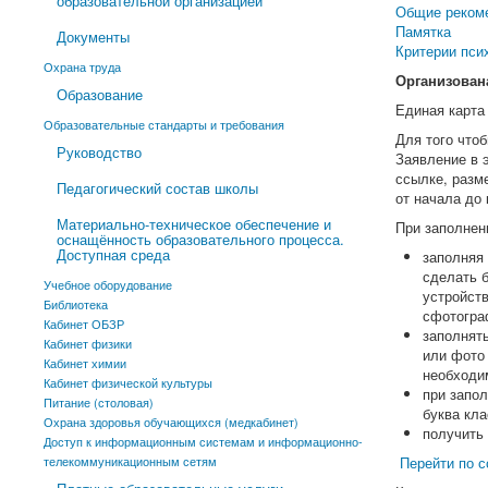
образовательной организацией
Общие реком
Памятка
Документы
Критерии пси
Охрана труда
Организована
Образование
Единая карта
Образовательные стандарты и требования
Для того что
Руководство
Заявление в 
ссылке, разм
Педагогический состав школы
от начала до 
Материально-техническое обеспечение и
При заполнен
оснащённость образовательного процесса.
Доступная среда
заполняя
сделать б
Учебное оборудование
устройств
Библиотека
сфотогра
Кабинет ОБЗР
заполнять
Кабинет физики
или фото 
Кабинет химии
необходи
Кабинет физической культуры
при запо
Питание (столовая)
буква кла
Охрана здоровья обучающихся (медкабинет)
получить 
Доступ к информационным системам и информационно-
телекоммуникационным сетям
Перейти по 