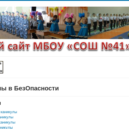
лы в БезОпасности
ы
 каникулы
аникулы
каникулы
аникулы