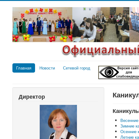
Главная
Новости
Сетевой город
Канику
Директор
Каникул
Весенние
Зимние к
Осенние 
Летние к